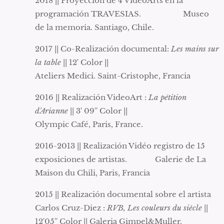
2018 || Proyección de 4 VidéoArts en la
programación TRAVESIAS. Museo
de la memoria. Santiago, Chile.
2017 || Co-Realización documental:
Les mains sur
la table
|| 12' Color ||
Ateliers Medici. Saint-Cristophe, Francia
2016 || Realización VideoArt :
La pétition
d'Arianne
|| 3' 09'' Color ||
Olympic Café, Paris, France.
2016-2013 || Realización Vidéo registro de 15
exposiciones de artistas. Galerie de La
Maison du Chili, Paris, Francia
2015 || Realización documental sobre el artista
Carlos Cruz-Diez :
RVB, Les couleurs du siècle
||
12'05'' Color || Galeria Gimpel&Muller.