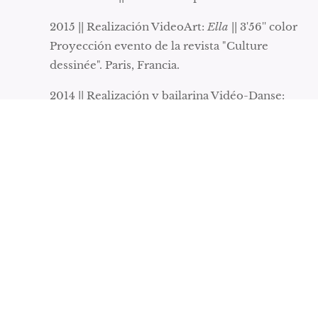
2015 || Realización VideoArt:
Ella
|| 3'56'' color
Proyección evento de la revista "Culture
dessinée". Paris, Francia.
2014 || Realización y bailarina Vidéo-Danse:
Disparitio
n || 3'36'' Color ||
Selección concurso "Fiart" Empaña
proyecciones itinerantes en Europa.
2014 || Realización VideoArt:
Marionettes
|| 1'10''
Color || Proyección evento de
la revista "Culture dessinée". Paris, Francia.
2013 || Realización Performance-video:
Lustucru
|| 40' Blanco y negro || Festival La rencontre du
Mineur. Saint-Denis, France.